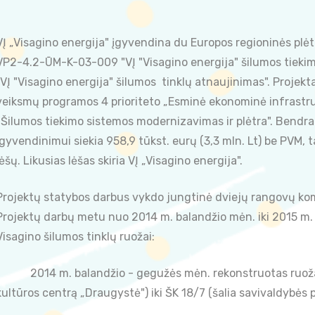
VĮ „Visagino energija" įgyvendina du Europos regioninės plė
VP2-4.2-ŪM-K-03-009 "VĮ "Visagino energija" šilumos tieki
"VĮ "Visagino energija" šilumos tinklų atnaujinimas". Proje
veiksmų programos 4 prioriteto „Esminė ekonominė infrastr
„Šilumos tiekimo sistemos modernizavimas ir plėtra". Bendra
įgyvendinimui siekia 958,9 tūkst. eurų (3,3 mln. Lt) be PVM, 
lėšų. Likusias lėšas skiria VĮ „Visagino energija".
Projektų statybos darbus vykdo jungtinė dviejų rangovų kom
Projektų darbų metu nuo 2014 m. balandžio mėn. iki 2015 m. r
Visagino šilumos tinklų ruožai:
· 2014 m. balandžio - gegužės mėn. rekonstruotas ruožas 
kultūros centrą „Draugystė") iki ŠK 18/7 (šalia savivaldybės p