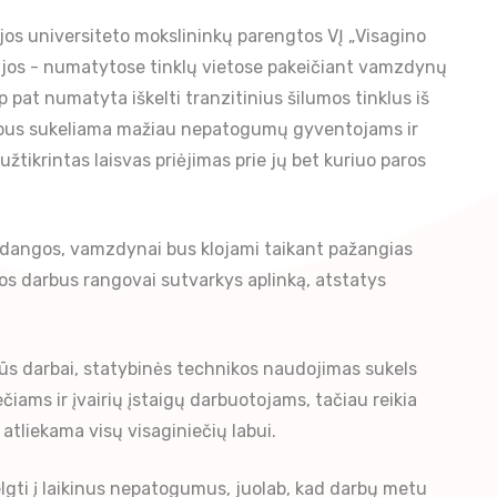
os universiteto mokslininkų parengtos VĮ „Visagino
ijos - numatytose tinklų vietose pakeičiant vamzdynų
 pat numatyta iškelti tranzitinius šilumos tinklus iš
aip bus sukeliama mažiau nepatogumų gyventojams ir
tikrintas laisvas priėjimas prie jų bet kuriuo paros
ų dangos, vamzdynai bus klojami taikant pažangias
os darbus rangovai sutvarkys aplinką, atstatys
šūs darbai, statybinės technikos naudojimas sukels
ams ir įvairių įstaigų darbuotojams, tačiau reikia
 atliekama visų visaginiečių labui.
elgti į laikinus nepatogumus, juolab, kad darbų metu