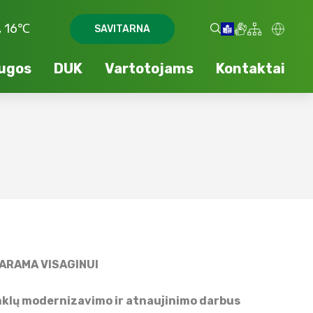
s, 16℃
SAVITARNA
ugos
DUK
Vartotojams
Kontaktai
ARAMA VISAGINUI
tinklų modernizavimo ir atnaujinimo darbus