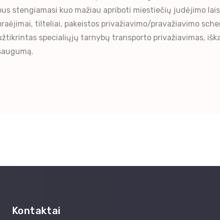
bus stengiamasi kuo mažiau apriboti miestiečių judėjimo laisv
praėjimai, tilteliai, pakeistos privažiavimo/pravažiavimo sch
užtikrintas specialiųjų tarnybų transporto privažiavimas, išk
saugumą.
Kontaktai