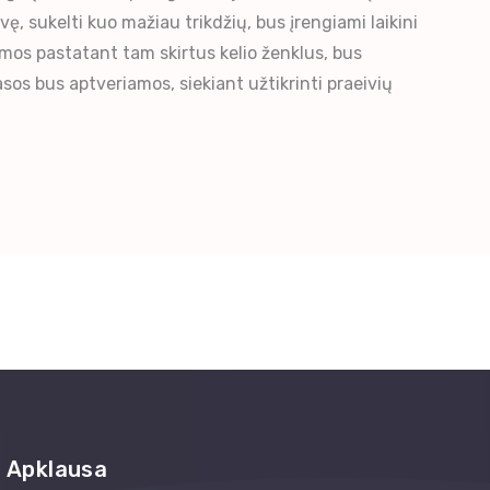
ę, sukelti kuo mažiau trikdžių, bus įrengiami laikini
emos pastatant tam skirtus kelio ženklus, bus
asos bus aptveriamos, siekiant užtikrinti praeivių
Apklausa