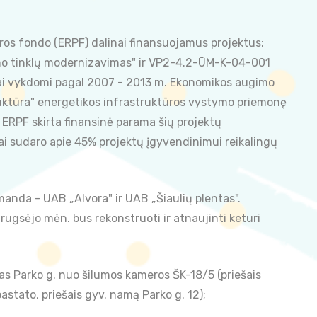
tros fondo (ERPF) dalinai finansuojamus projektus:
mo tinklų modernizavimas" ir VP2-4.2-ŪM-K-04-001
ktai vykdomi pagal 2007 - 2013 m. Ekonomikos augimo
uktūra" energetikos infrastruktūros vystymo priemonę
 ERPF skirta finansinė parama šių projektų
tai sudaro apie 45% projektų įgyvendinimui reikalingų
anda - UAB „Alvora" ir UAB „Šiaulių plentas".
ugsėjo mėn. bus rekonstruoti ir atnaujinti keturi
Parko g. nuo šilumos kameros ŠK-18/5 (priešais
astato, priešais gyv. namą Parko g. 12);