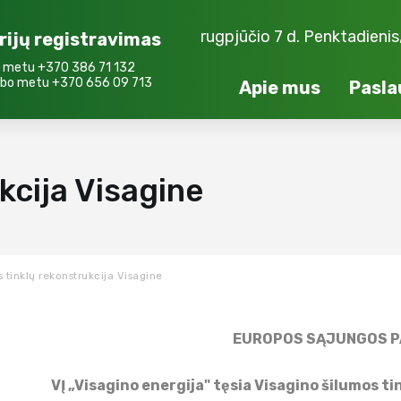
rugpjūčio 7 d. Penktadieni
rijų registravimas
 metu +370 386 71 132
bo metu +370 656 09 713
Apie mus
Pasla
kcija Visagine
 tinklų rekonstrukcija Visagine
EUROPOS SĄJUNGOS P
VĮ „Visagino energija" tęsia Visagino šilumos 