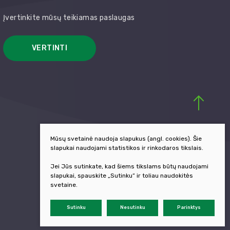
Įvertinkite mūsų teikiamas paslaugas
VERTINTI
Mūsų svetainė naudoja slapukus (angl. cookies). Šie
slapukai naudojami statistikos ir rinkodaros tikslais.
Jei Jūs sutinkate, kad šiems tikslams būtų naudojami
slapukai, spauskite „Sutinku“ ir toliau naudokitės
svetaine.
Sutinku
Nesutinku
Parinktys
Sukurta:
TEXUS