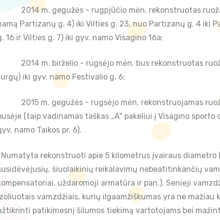
· 2014 m. gegužės - rugpjūčio mėn. rekonstruotas ruožas P
namą Partizanų g. 4) iki Vilties g. 23, nuo Partizanų g. 4 iki
g. 16 ir Vilties g. 7) iki gyv. namo Visagino 16a;
· 2014 m. birželio - rugsėjo mėn. bus rekonstruotas ruožas 
turgų) iki gyv. namo Festivalio g. 6;
· 2015 m. gegužės - rugsėjo mėn. rekonstruojamas ruožas T
pusėje (taip vadinamas taškas „A" pakeliui į Visagino sporto ce
gyv. namo Taikos pr. 6).
Numatyta rekonstruoti apie 5 kilometrus įvairaus diametro (
susidėvėjusių, šiuolaikinių reikalavimų nebeatitinkančių va
kompensatoriai, uždaromoji armatūra ir pan.). Senieji vamzd
izoliuotais vamzdžiais, kurių ilgaamžiškumas yra ne mažiau ka
užtikrinti patikimesnį šilumos tiekimą vartotojams bei mažint