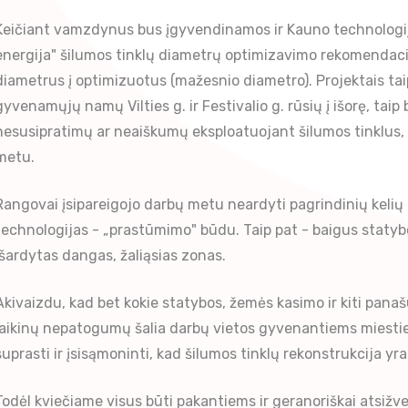
Keičiant vamzdynus bus įgyvendinamos ir Kauno technologij
energija" šilumos tinklų diametrų optimizavimo rekomendac
diametrus į optimizuotus (mažesnio diametro). Projektais taip
gyvenamųjų namų Vilties g. ir Festivalio g. rūsių į išorę, t
nesusipratimų ar neaiškumų eksploatuojant šilumos tinklus, už
metu.
Rangovai įsipareigojo darbų metu neardyti pagrindinių keli
technologijas - „prastūmimo" būdu. Taip pat - baigus statyb
išardytas dangas, žaliąsias zonas.
Akivaizdu, kad bet kokie statybos, žemės kasimo ir kiti pana
laikinų nepatogumų šalia darbų vietos gyvenantiems miestieči
suprasti ir įsisąmoninti, kad šilumos tinklų rekonstrukcija yra
Todėl kviečiame visus būti pakantiems ir geranoriškai atsižv