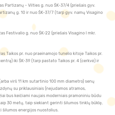
artizanų - Vilties g. nuo ŠK-37/4 (priešais gyv.
 Partizanų g. 10 ir nuo ŠK-37/7 (tarp gyv. namų Visagino
Festivalio g. nuo ŠK-22 (priešais Visagino I mkr.
aikos pr. nuo praeinamojo tunelio kitoje Taikos pr.
ntrą) iki ŠK-39 (tarp pastato Taikos pr. 4 (cerkvė) ir
arba virš 11 km sutartinio 100 mm diametro) senų
mzdynų su priklausiniais (nejudamos atramos,
žiai bus keičiami naujais moderniais pramoniniu būdu
ip 30 metų, taip siekiant gerinti šilumos tinklų būklę,
i šilumos energijos nuostolius.