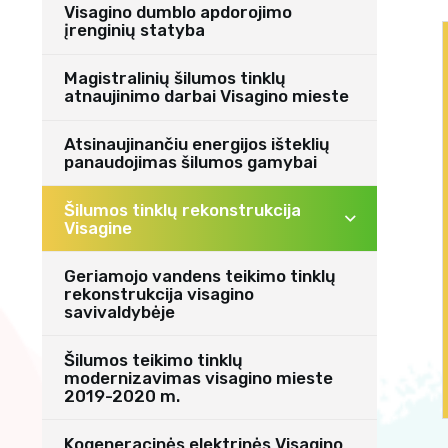
Visagino dumblo apdorojimo
įrenginių statyba
Magistralinių šilumos tinklų
atnaujinimo darbai Visagino mieste
Atsinaujinančiu energijos išteklių
panaudojimas šilumos gamybai
Šilumos tinklų rekonstrukcija
Visagine
Geriamojo vandens teikimo tinklų
rekonstrukcija visagino
savivaldybėje
Šilumos teikimo tinklų
modernizavimas visagino mieste
2019-2020 m.
Kogeneracinės elektrinės Visagino