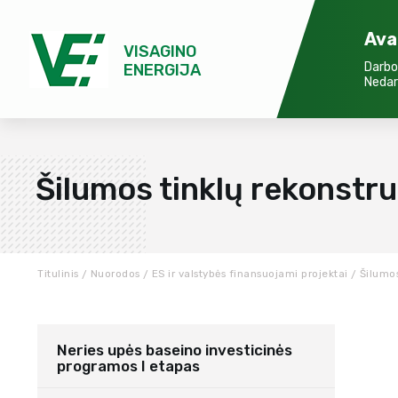
Ava
VISAGINO
Darbo
ENERGIJA
Nedar
Šilumos tinklų rekonstru
Titulinis
Nuorodos
ES ir valstybės finansuojami projektai
Šilumos
Neries upės baseino investicinės
programos I etapas